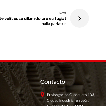
Next
te velit esse cillum dolore eu fugiat
nulla pariatur.
Contacto
Prolongación Oleoducto 103,
Ciudad Industrial, en León,
Guanajuato. C.P. 37490