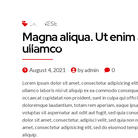
BUSINESE
Magna aliqua. Ut enim 
ullamco
Inicio
Nuestra Empresa
Instalaciones
August 4, 2021
by admin
0
Lorem ipsum dolor sit amet, consectetur adipisicing eli
ullamco laboris nisi ut aliquip ex ea commodo consequat. 
occaecat cupidatat non proident, sunt in culpa qui offic
doloremque laudantium, totam rem aperiam, eaque ipsa q
voluptas sit aspernatur aut odit aut fugit, sed quia co
dolor sit amet, consectetur, adipisci velit, sed quia 
amet, consectetur adipisicing elit, sed do eiusmod temp
aliquip.