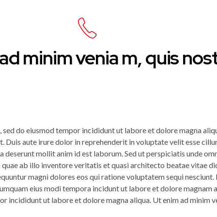
Llámanos
(477) 763 5291 - (477) 763
ad minim venia m, quis nost
Productos
Ventajas
Contacto
t, sed do eiusmod tempor incididunt ut labore et dolore magna aliq
Duis aute irure dolor in reprehenderit in voluptate velit esse cillu
ia deserunt mollit anim id est laborum. Sed ut perspiciatis unde om
uae ab illo inventore veritatis et quasi architecto beatae vitae 
nsequuntur magni dolores eos qui ratione voluptatem sequi nesciun
non numquam eius modi tempora incidunt ut labore et dolore magnam
or incididunt ut labore et dolore magna aliqua. Ut enim ad minim ve