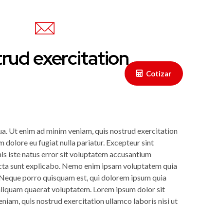
Email
 5284
contacto@corrugadosleon.com
rud exercitation
Cotizar
ua. Ut enim ad minim veniam, quis nostrud exercitation
m dolore eu fugiat nulla pariatur. Excepteur sint
nis iste natus error sit voluptatem accusantium
dicta sunt explicabo. Nemo enim ipsam voluptatem quia
t. Neque porro quisquam est, qui dolorem ipsum quia
 aliquam quaerat voluptatem. Lorem ipsum dolor sit
niam, quis nostrud exercitation ullamco laboris nisi ut